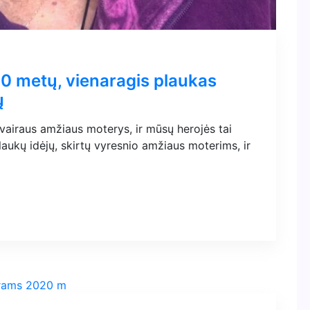
60 metų, vienaragis plaukas
ų
 įvairaus amžiaus moterys, ir mūsų herojės tai
laukų idėjų, skirtų vyresnio amžiaus moterims, ir