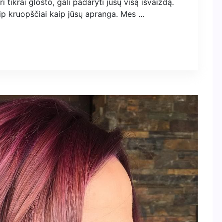
 tikrai glosto, gali padaryti jūsų visą išvaizdą.
aip kruopščiai kaip jūsų apranga. Mes …