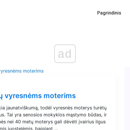
Pagrindinis
ad
enų vyresnėms moterims
škia jaunatviškumą, todėl vyresnės moterys turėtų
iaus. Tai yra senosios mokyklos mąstymo būdas, ir
snės nei 40 metų moterys gali dėvėti įvairius ilgus
ėmis juostelėmis, baigiant …