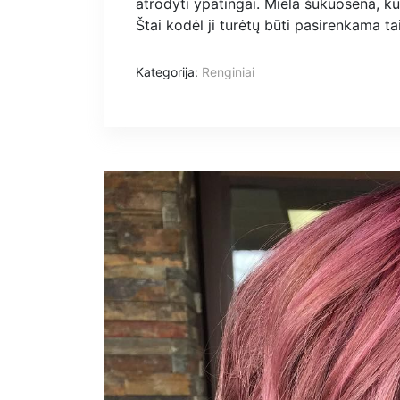
atrodyti ypatingai. Miela šukuosena, kuri
Štai kodėl ji turėtų būti pasirenkama t
Kategorija:
Renginiai