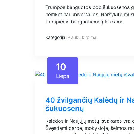
Trumpos banguotos bob šukuosenos gali 
neįtikėtinai universalios. Naršykite mū
trumpiems banguotiems plaukams.
Kategorija:
Plaukų kirpimai
10
Liepa
40 žvilgančių Kalėdų ir N
šukuosenų
Kalėdos ir Naujųjų metų išvakarės yra 
Švęsdami darbe, mokykloje, šeimos rate