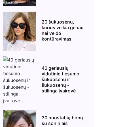
20 šukuosenų,
kurios veikia geriau
nei veido
kontūravimas
40 geriausių
vidutinio tiesumo
šukuosenų ir
šukuosenų -
stilinga įvairovė
30 nuostabių bobų
su šoniniais