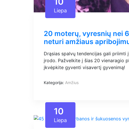
10
Liepa
20 moterų, vyresnių nei 
neturi amžiaus apribojim
Drąsias spalvų tendencijas gali priimti
įrodo. Pažvelkite į šias 20 vienaragio p
įkvėpkite gyventi visavertį gyvenimą!
Kategorija:
Amžius
10
Liepa