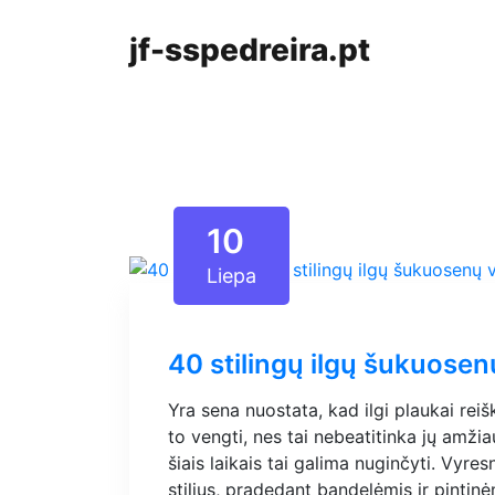
jf-sspedreira.pt
10
Liepa
40 stilingų ilgų šukuos
Yra sena nuostata, kad ilgi plaukai rei
to vengti, nes tai nebeatitinka jų amž
šiais laikais tai galima nuginčyti. Vyre
stilius, pradedant bandelėmis ir pintin