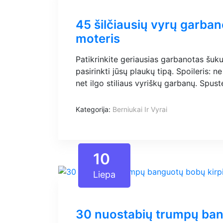
45 šilčiausių vyrų garban
moteris
Patikrinkite geriausias garbanotas šuk
pasirinkti jūsų plaukų tipą. Spoileris: n
net ilgo stiliaus vyriškų garbanų. Spuste
Kategorija:
Berniukai Ir Vyrai
10
Liepa
30 nuostabių trumpų ba