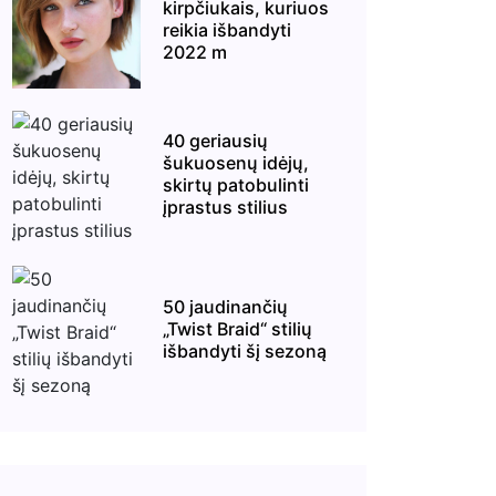
kirpčiukais, kuriuos
reikia išbandyti
2022 m
40 geriausių
šukuosenų idėjų,
skirtų patobulinti
įprastus stilius
50 jaudinančių
„Twist Braid“ stilių
išbandyti šį sezoną