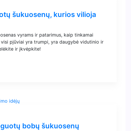
otų šukuosenų, kurios vilioja
uosenas vyrams ir patarimus, kaip tinkamai
e visi pjūviai yra trumpi, yra daugybė vidutinio ir
lėkite ir įkvėpkite!
nguotų bobų šukuosenų