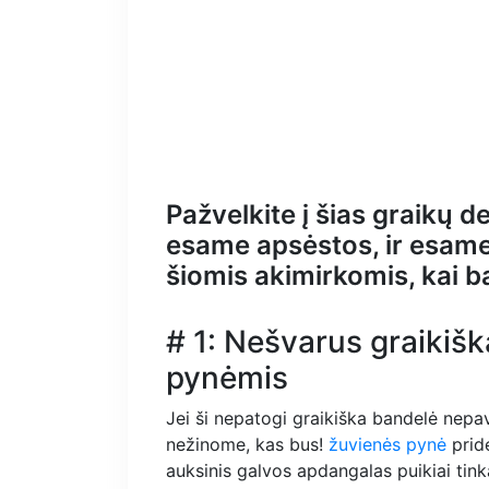
Pažvelkite į šias graikų 
esame apsėstos, ir esame
šiomis akimirkomis, kai bai
# 1: Nešvarus graikišk
pynėmis
Jei ši nepatogi graikiška bandelė nepa
nežinome, kas bus!
žuvienės pynė
prid
auksinis galvos apdangalas puikiai tinka