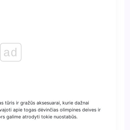
ad
s tūris ir gražūs aksesuarai, kurie dažnai
ajoti apie togas dėvinčias olimpines deives ir
nors galime atrodyti tokie nuostabūs.