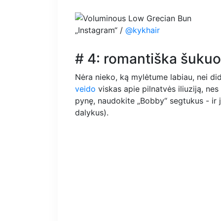
„Instagram“ /
@kykhair
# 4: romantiška šuku
Nėra nieko, ką mylėtume labiau, nei di
veido
viskas apie pilnatvės iliuziją, nes
pynę, naudokite „Bobby“ segtukus - ir j
dalykus).