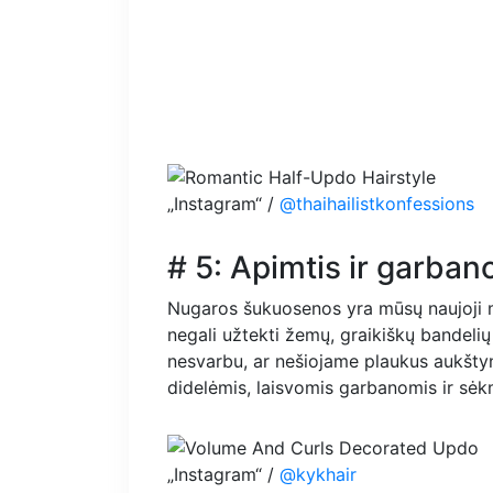
„Instagram“ /
@thaihailistkonfessions
# 5: Apimtis ir garba
Nugaros šukuosenos yra mūsų naujoji ma
negali užtekti žemų, graikiškų bandelių
nesvarbu, ar nešiojame plaukus aukšty
didelėmis, laisvomis garbanomis ir sėk
„Instagram“ /
@kykhair