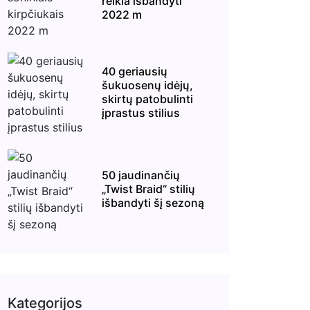
reikia išbandyti
2022 m
40 geriausių
šukuosenų idėjų,
skirtų patobulinti
įprastus stilius
50 jaudinančių
„Twist Braid“ stilių
išbandyti šį sezoną
Kategorijos