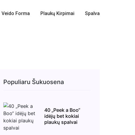
Veido Forma
Plaukų Kirpimai
Spalva
Populiaru Šukuosena
40 „Peek a Boo“
idėjų bet kokiai
plaukų spalvai