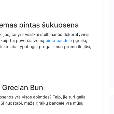
žemas pintas šukuosena
ijos, tai yra visiškai stulbinantis dekoratyvinis
 kaip tai paverčia žemą
pinta bandelė
į graikų
tinka labai ypatingai progai - nuo promo iki jūsų
ą Grecian Bun
enos yra visos apimties? Taip, jie turi galią
“. Ši nuostabi, maža graikų bandelė yra mūsų