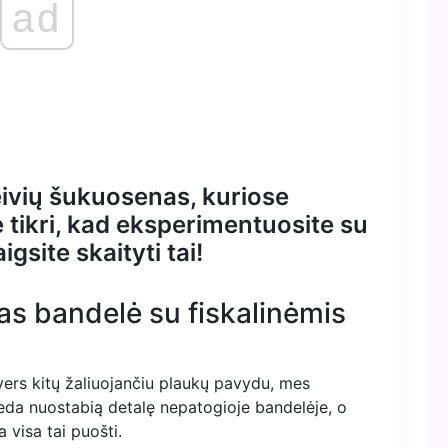
ad
deivių šukuosenas, kuriose
 tikri, kad eksperimentuosite su
gsite skaityti tai!
as bandelė su fiskalinėmis
vers kitų žaliuojančiu plaukų pavydu, mes
eda nuostabią detalę nepatogioje bandelėje, o
 visa tai puošti.