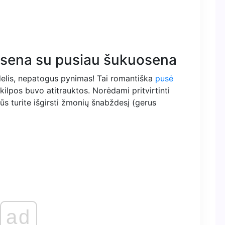
osena su pusiau šukuosena
delis, nepatogus pynimas! Tai romantiška
pusė
 kilpos buvo atitrauktos. Norėdami pritvirtinti
ūs turite išgirsti žmonių šnabždesį (gerus
ad