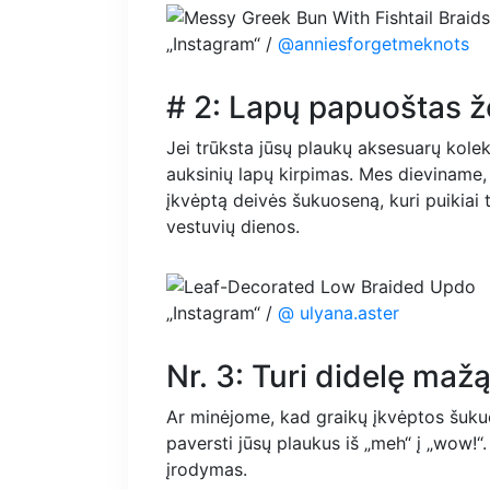
„Instagram“ /
@anniesforgetmeknots
# 2: Lapų papuoštas 
Jei trūksta jūsų plaukų aksesuarų kolekc
auksinių lapų kirpimas. Mes dieviname,
įkvėptą deivės šukuoseną, kuri puikiai 
vestuvių dienos.
„Instagram“ /
@ ulyana.aster
Nr. 3: Turi didelę maž
Ar minėjome, kad graikų įkvėptos šukuos
paversti jūsų plaukus iš „meh“ į „wow!
įrodymas.