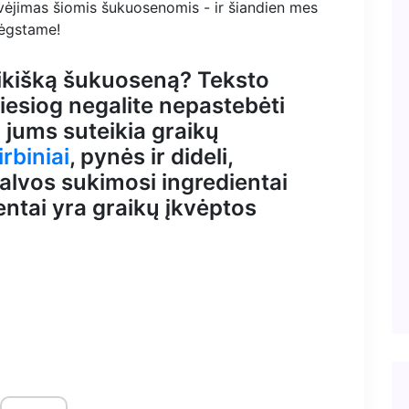
avėjimas šiomis šukuosenomis - ir šiandien mes
mėgstame!
aikišką šukuoseną? Teksto
tiesiog negalite nepastebėti
 jums suteikia graikų
irbiniai
, pynės ir dideli,
alvos sukimosi ingredientai
entai yra graikų įkvėptos