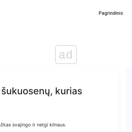
Pagrindinis
ad
 šukuosenų, kurias
kas svajingo ir netgi kilnaus.