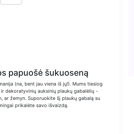
nos papuošė šukuoseną
nija (na, bent jau viena iš jų!). Mums tiesiog
 ir dekoratyvinių auksinių plaukų gabalėlių -
n, ar žemyn. Suporuokite šį plaukų gabalą su
mingai prikalėte savo išvaizdą.