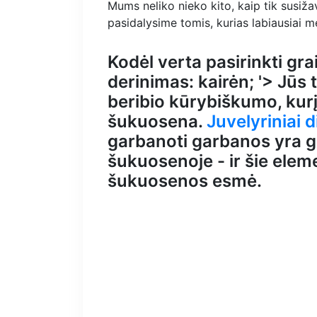
Mums neliko nieko kito, kaip tik susiž
pasidalysime tomis, kurias labiausiai 
Kodėl verta pasirinkti gr
derinimas: kairėn; '> Jūs 
beribio kūrybiškumo, kurį
šukuosena.
Juvelyriniai d
garbanoti garbanos yra g
šukuosenoje - ir šie elem
šukuosenos esmė.