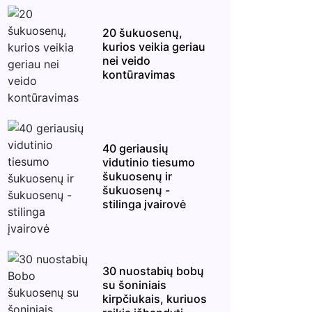
20 šukuosenų,
kurios veikia geriau
nei veido
kontūravimas
40 geriausių
vidutinio tiesumo
šukuosenų ir
šukuosenų -
stilinga įvairovė
30 nuostabių bobų
su šoniniais
kirpčiukais, kuriuos