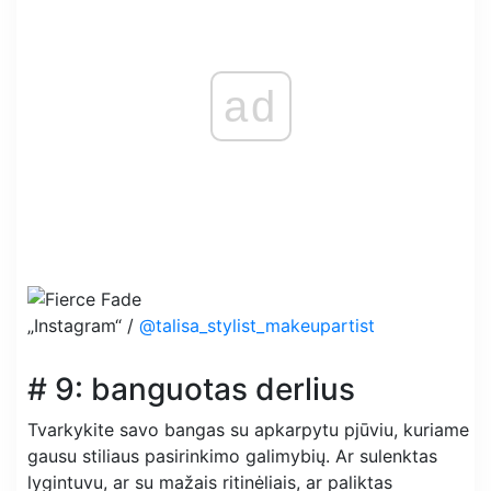
ad
„Instagram“ /
@talisa_stylist_makeupartist
# 9: banguotas derlius
Tvarkykite savo bangas su apkarpytu pjūviu, kuriame
gausu stiliaus pasirinkimo galimybių. Ar sulenktas
lygintuvu, ar su mažais ritinėliais, ar paliktas