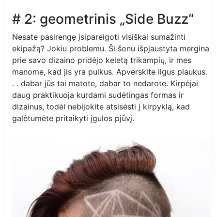
# 2: geometrinis „Side Buzz“
Nesate pasirengę įsipareigoti visiškai sumažinti
ekipažą? Jokiu problemu. Ši šonu išpjaustyta mergina
prie savo dizaino pridėjo keletą trikampių, ir mes
manome, kad jis yra puikus. Apverskite ilgus plaukus.
. . dabar jūs tai matote, dabar to nedarote. Kirpėjai
daug praktikuoja kurdami sudėtingas formas ir
dizainus, todėl nebijokite atsisėsti į kirpyklą, kad
galėtumėte pritaikyti įgulos pjūvį.