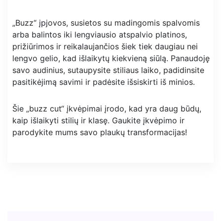
„Buzz“ įpjovos, susietos su madingomis spalvomis
arba balintos iki lengviausio atspalvio platinos,
prižiūrimos ir reikalaujančios šiek tiek daugiau nei
lengvo gelio, kad išlaikytų kiekvieną siūlą. Panaudoję
savo audinius, sutaupysite stiliaus laiko, padidinsite
pasitikėjimą savimi ir padėsite išsiskirti iš minios.
Šie „buzz cut“ įkvėpimai įrodo, kad yra daug būdų,
kaip išlaikyti stilių ir klasę. Gaukite įkvėpimo ir
parodykite mums savo plaukų transformacijas!