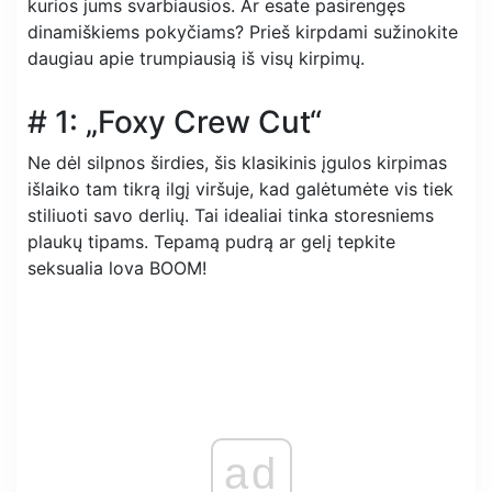
kurios jums svarbiausios. Ar esate pasirengęs
dinamiškiems pokyčiams? Prieš kirpdami sužinokite
daugiau apie trumpiausią iš visų kirpimų.
# 1: „Foxy Crew Cut“
Ne dėl silpnos širdies, šis klasikinis įgulos kirpimas
išlaiko tam tikrą ilgį viršuje, kad galėtumėte vis tiek
stiliuoti savo derlių. Tai idealiai tinka storesniems
plaukų tipams. Tepamą pudrą ar gelį tepkite
seksualia lova BOOM!
ad