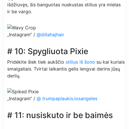
išdžiuvęs, šis banguotas nuskustas stilius yra mielas
ir be vargo.
„Instagram“ /
@dillahajhair
# 10: Spygliuota Pixie
Pridėkite šiek tiek aukščio
stilius iš šono
su kai kuriais
smaigaliais. Tvirtai laikantis gelis lengvai derins jūsų
derlių.
„Instagram“ /
@ trumpaplaukis.losangeles
# 11: nusiskuto ir be baimės