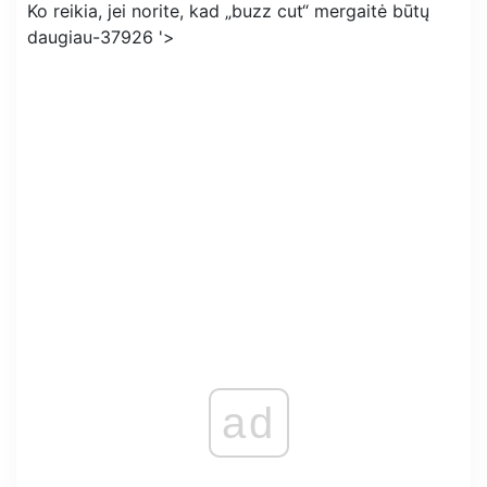
Ko reikia, jei norite, kad „buzz cut“ mergaitė būtų
daugiau-37926 '>
ad