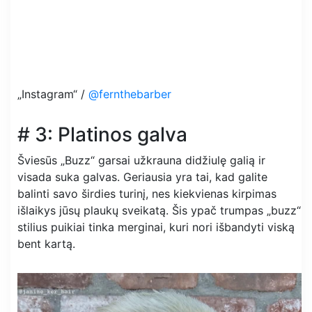
„Instagram“ /
@fernthebarber
# 3: Platinos galva
Šviesūs „Buzz“ garsai užkrauna didžiulę galią ir
visada suka galvas. Geriausia yra tai, kad galite
balinti savo širdies turinį, nes kiekvienas kirpimas
išlaikys jūsų plaukų sveikatą. Šis ypač trumpas „buzz“
stilius puikiai tinka merginai, kuri nori išbandyti viską
bent kartą.