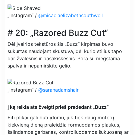
„Instagram“ /
@micaelaelizabethsouthwell
# 20: „Razored Buzz Cut“
Dėl įvairios tekstūros šis „Buzz“ kirpimas buvo
sukurtas naudojant skustuvą, dėl kurio stilius tapo
dar žvalesnis ir pasakiškesnis. Pora su mėgstama
spalva ir nepamirškite gelio.
„Instagram“ /
@sarahadamshair
Į ką reikia atsižvelgti prieš pradedant „Buzz“
Eiti plikai gali būti įdomu, juk tiek daug moterų
kiekvieną dieną praleidžia formuodamos plaukus,
šalindamos garbanas, kontroliuodamos šukuoseną ar