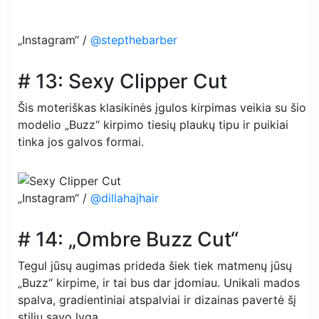
„Instagram“ /
@stepthebarber
# 13: Sexy Clipper Cut
Šis moteriškas klasikinės įgulos kirpimas veikia su šio
modelio „Buzz“ kirpimo tiesių plaukų tipu ir puikiai
tinka jos galvos formai.
„Instagram“ /
@dillahajhair
# 14: „Ombre Buzz Cut“
Tegul jūsų augimas prideda šiek tiek matmenų jūsų
„Buzz“ kirpime, ir tai bus dar įdomiau. Unikali mados
spalva, gradientiniai atspalviai ir dizainas pavertė šį
stilių savo lyga.