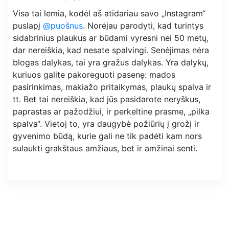
Visa tai lemia, kodėl aš atidariau savo „Instagram“
puslapį
@puošnus
. Norėjau parodyti, kad turintys
sidabrinius plaukus ar būdami vyresni nei 50 metų,
dar nereiškia, kad nesate spalvingi. Senėjimas nėra
blogas dalykas, tai yra gražus dalykas. Yra dalykų,
kuriuos galite pakoreguoti pasenę: mados
pasirinkimas, makiažo pritaikymas, plaukų spalva ir
tt. Bet tai nereiškia, kad jūs pasidarote neryškus,
paprastas ar pažodžiui, ir perkeltine prasme, „pilka
spalva“. Vietoj to, yra daugybė požiūrių į grožį ir
gyvenimo būdą, kurie gali ne tik padėti kam nors
sulaukti grakštaus amžiaus, bet ir amžinai senti.