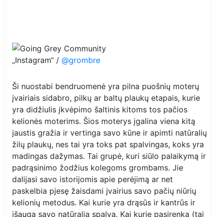
„Instagram“ /
@grombre
Ši nuostabi bendruomenė yra pilna puošnių moterų
įvairiais sidabro, pilkų ar baltų plaukų etapais, kurie
yra didžiulis įkvėpimo šaltinis kitoms tos pačios
kelionės moterims. Šios moterys įgalina viena kitą
jaustis gražia ir vertinga savo kūne ir apimti natūralių
žilų plaukų, nes tai yra toks pat spalvingas, koks yra
madingas dažymas. Tai grupė, kuri siūlo palaikymą ir
padrąsinimo žodžius kolegoms grombams. Jie
dalijasi savo istorijomis apie perėjimą ar net
paskelbia pjesę žaisdami įvairius savo pačių niūrių
kelionių metodus. Kai kurie yra drąsūs ir kantrūs ir
išauga savo natūralia spalva. Kai kurie pasirenka (tai