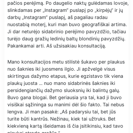
pačios perėjimą. Po daugelio naktų gulėdamas lovoje,
slinkdamas per „Instagram“ puslapį po „kirpėjų“ ir jų
darbų „Instagram“ puslapį, aš pagaliau radau
nuostabią moterį, kuri man buvo geografiškai artima.
Ji dar neturėjo sidabrinio perėjimo pavyzdžio, tačiau
turėjo daug gražių ledinių baltų blondinių pavyzdžių.
Pakankamai arti. Aš užsisakiau konsultaciją.
Mano konsultacijos metu stilistė šukavo per plaukus
nuo šaknies iki juosmens ilgio. Ji apžvelgė visus
skirtingus dažymo etapus, kurie egzistavo tik viena
plaukų juosta ... nuo mano sidabrinės šaknies iki
persidengiančių dažymo sluoksnių iki balintų galų.
Buvo gana blogai. Bet geriausia yra tai, kad ji buvo
visiškai sąžininga su manimi dėl šio fakto. Tai nebus
lengva. Ji man pasakė: „Aš padarysiu tai, bet jūs
turite būti kantrūs. Nežinau, kiek tai užtruks. Bet
kiekvieną kartą išeidamas iš čia įsitikinsiu, kad tavo