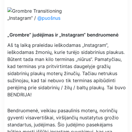
„Instagram“ /
@puošnus
„Grombre“ judėjimas ir „Instagram“ bendruomenė
Aš tą laiką praleidau ieškodamas „Instagram“,
ieškodamas žmonių, kurie turėjo sidabrinius plaukus.
Būtent tada man kilo terminas „niūrus“. Pamatyčiau,
kad terminas yra pritvirtintas daugelyje gražių
sidabrinių plaukų moterų žinučių. Tačiau netrukus
sužinojau, kad tai nebuvo tik terminas apibūdinti
perėjimą prie sidabrinių / žilų / baltų plaukų. Tai buvo
BENDRIJA!
Bendruomenė, veikiau pasaulinis moterų, norinčių
gyventi visavertiškai, viršijančių nustatytus grožio
standartus, judėjimas. Šio judėjimo pasekėjams
būtina mesti iššūkį įprastam suvokimui, kas yra