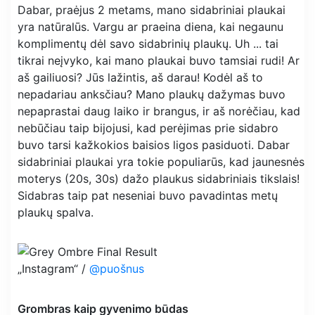
Dabar, praėjus 2 metams, mano sidabriniai plaukai
yra natūralūs. Vargu ar praeina diena, kai negaunu
komplimentų dėl savo sidabrinių plaukų. Uh ... tai
tikrai neįvyko, kai mano plaukai buvo tamsiai rudi! Ar
aš gailiuosi? Jūs lažintis, aš darau! Kodėl aš to
nepadariau anksčiau? Mano plaukų dažymas buvo
nepaprastai daug laiko ir brangus, ir aš norėčiau, kad
nebūčiau taip bijojusi, kad perėjimas prie sidabro
buvo tarsi kažkokios baisios ligos pasiduoti. Dabar
sidabriniai plaukai yra tokie populiarūs, kad jaunesnės
moterys (20s, 30s) dažo plaukus sidabriniais tikslais!
Sidabras taip pat neseniai buvo pavadintas metų
plaukų spalva.
„Instagram“ /
@puošnus
Grombras kaip gyvenimo būdas