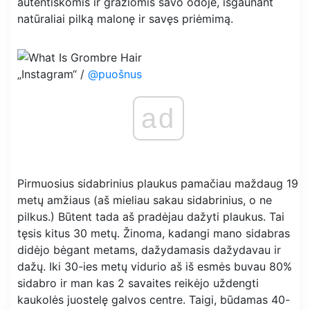
autentiškomis ir gražiomis savo odoje, išgaunant
natūraliai pilką malonę ir savęs priėmimą.
„Instagram“ /
@puošnus
ad
Pirmuosius sidabrinius plaukus pamačiau maždaug 19
metų amžiaus (aš mieliau sakau sidabrinius, o ne
pilkus.) Būtent tada aš pradėjau dažyti plaukus. Tai
tęsis kitus 30 metų. Žinoma, kadangi mano sidabras
didėjo bėgant metams, dažydamasis dažydavau ir
dažų. Iki 30-ies metų vidurio aš iš esmės buvau 80%
sidabro ir man kas 2 savaites reikėjo uždengti
kaukolės juostelę galvos centre. Taigi, būdamas 40-