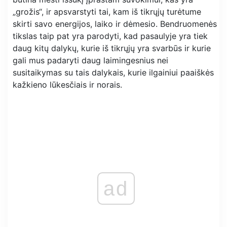
„grožis“, ir apsvarstyti tai, kam iš tikrųjų turėtume
skirti savo energijos, laiko ir dėmesio. Bendruomenės
tikslas taip pat yra parodyti, kad pasaulyje yra tiek
daug kitų dalykų, kurie iš tikrųjų yra svarbūs ir kurie
gali mus padaryti daug laimingesnius nei
susitaikymas su tais dalykais, kurie ilgainiui paaiškės
kažkieno lūkesčiais ir norais.
ad