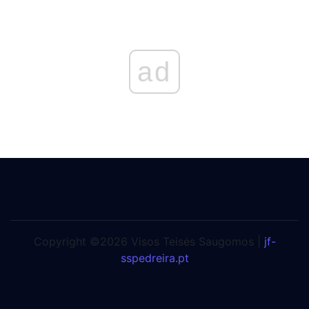
ad
Copyright ©2026 Visos Teisės Saugomos |
jf-
sspedreira.pt