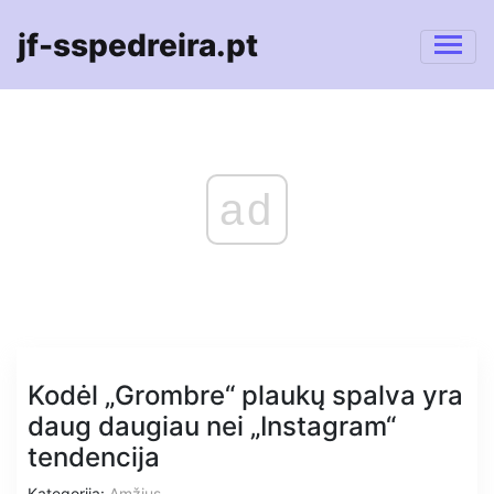
jf-sspedreira.pt
ad
Kodėl „Grombre“ plaukų spalva yra
daug daugiau nei „Instagram“
tendencija
Kategorija:
Amžius