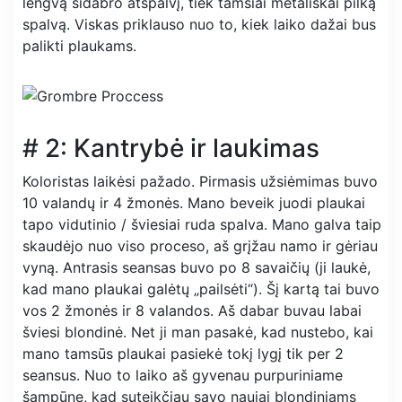
lengvą sidabro atspalvį, tiek tamsiai metališkai pilką
spalvą. Viskas priklauso nuo to, kiek laiko dažai bus
palikti plaukams.
# 2: Kantrybė ir laukimas
Koloristas laikėsi pažado. Pirmasis užsiėmimas buvo
10 valandų ir 4 žmonės. Mano beveik juodi plaukai
tapo vidutinio / šviesiai ruda spalva. Mano galva taip
skaudėjo nuo viso proceso, aš grįžau namo ir gėriau
vyną. Antrasis seansas buvo po 8 savaičių (ji laukė,
kad mano plaukai galėtų „pailsėti“). Šį kartą tai buvo
vos 2 žmonės ir 8 valandos. Aš dabar buvau labai
šviesi blondinė. Net ji man pasakė, kad nustebo, kai
mano tamsūs plaukai pasiekė tokį lygį tik per 2
seansus. Nuo to laiko aš gyvenau purpuriniame
šampūne, kad suteikčiau savo naujai blondiniams