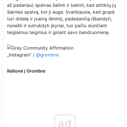
aš padariau) spalvas šalinti ir balinti, kad atitiktų jų
šaknies spalvą, kol ji auga. Svarbiausia, kad grupė
turi didelę ir įvairią išmintį, padedančią išbandyti,
nunešti ir sutrukdyti įkyriai, tuo pačiu siunčiant
teigiamus teiginius ir ginant savo bendruomenę.
„Instagram“ /
@grombre
Kelionė į Grombre
ad