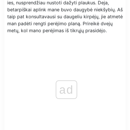
ies, nusprendžiau nustoti dažyti plaukus. Deja,
betarpiškai aplink mane buvo daugybė niekšybių. Aš
taip pat konsultavausi su daugeliu kirpėjų, jie atmetė
man padėti rengti perėjimo planą. Prireikė dvejų
metų, kol mano perėjimas iš tikrųjų prasidėjo.
ad