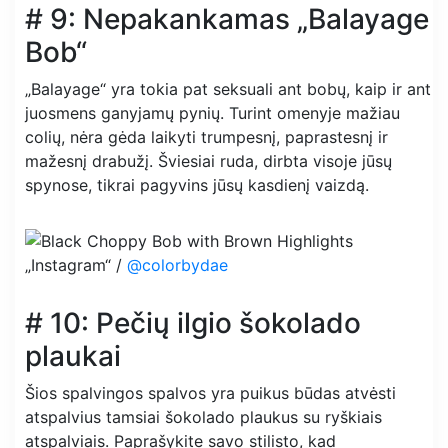
# 9: Nepakankamas „Balayage
Bob“
„Balayage“ yra tokia pat seksuali ant bobų, kaip ir ant
juosmens ganyjamų pynių. Turint omenyje mažiau
colių, nėra gėda laikyti trumpesnį, paprastesnį ir
mažesnį drabužį. Šviesiai ruda, dirbta visoje jūsų
spynose, tikrai pagyvins jūsų kasdienį vaizdą.
„Instagram“ /
@colorbydae
# 10: Pečių ilgio šokolado
plaukai
Šios spalvingos spalvos yra puikus būdas atvėsti
atspalvius tamsiai šokolado plaukus su ryškiais
atspalviais. Paprašykite savo stilisto, kad