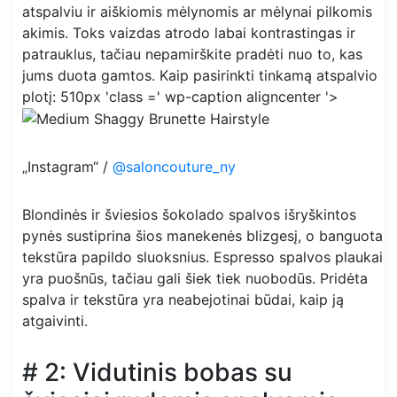
atspalviu ir aiškiomis mėlynomis ar mėlynai pilkomis
akimis. Toks vaizdas atrodo labai kontrastingas ir
patrauklus, tačiau nepamirškite pradėti nuo to, kas
jums duota gamtos. Kaip pasirinkti tinkamą atspalvio
plotį: 510px 'class =' ​​wp-caption aligncenter '>
„Instagram“ /
@saloncouture_ny
Blondinės ir šviesios šokolado spalvos išryškintos
pynės sustiprina šios manekenės blizgesį, o banguota
tekstūra papildo sluoksnius. Espresso spalvos plaukai
yra puošnūs, tačiau gali šiek tiek nuobodūs. Pridėta
spalva ir tekstūra yra neabejotinai būdai, kaip ją
atgaivinti.
# 2: Vidutinis bobas su