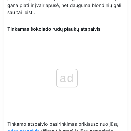
gana plati ir įvairiapusė, net dauguma blondinių gali
sau tai leisti.
Tinkamas šokolado rudų plaukų atspalvis
ad
Tinkamo atspalvio pasirinkimas priklauso nuo jūsų
odos atspalvis
(šiltas / kietas) ir jūsų asmeninės