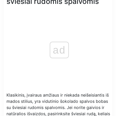
šviesiai rudomis spalvomis
ad
Klasikinis, įvairaus amžiaus ir niekada neišeisiantis iš
mados stilius, yra vidutinio šokolado spalvos bobas
su šviesiai rudomis spalvomis. Jei norite gaivios ir
natūralios išvaizdos, pasirinksite šviesiai rudą, keliais