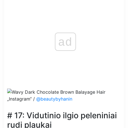
ad
„Instagram“ /
@beautybyhanin
# 17: Vidutinio ilgio peleniniai
rudi plaukai