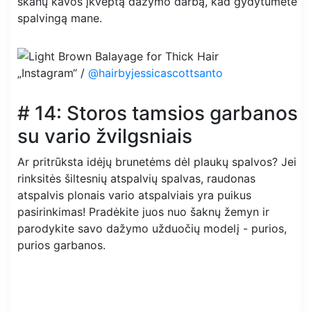
skanų kavos įkvėptą dažymo darbą, kad gydytumėte
spalvingą mane.
„Instagram“ /
@hairbyjessicascottsanto
# 14: Storos tamsios garbanos
su vario žvilgsniais
Ar pritrūksta idėjų brunetėms dėl plaukų spalvos? Jei
rinksitės šiltesnių atspalvių spalvas, raudonas
atspalvis plonais vario atspalviais yra puikus
pasirinkimas! Pradėkite juos nuo šaknų žemyn ir
parodykite savo dažymo užduočių modelį - purios,
purios garbanos.