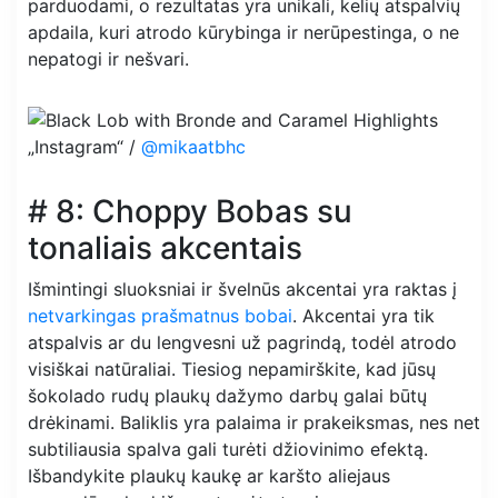
parduodami, o rezultatas yra unikali, kelių atspalvių
apdaila, kuri atrodo kūrybinga ir nerūpestinga, o ne
nepatogi ir nešvari.
„Instagram“ /
@mikaatbhc
# 8: Choppy Bobas su
tonaliais akcentais
Išmintingi sluoksniai ir švelnūs akcentai yra raktas į
netvarkingas prašmatnus bobai
. Akcentai yra tik
atspalvis ar du lengvesni už pagrindą, todėl atrodo
visiškai natūraliai. Tiesiog nepamirškite, kad jūsų
šokolado rudų plaukų dažymo darbų galai būtų
drėkinami. Baliklis yra palaima ir prakeiksmas, nes net
subtiliausia spalva gali turėti džiovinimo efektą.
Išbandykite plaukų kaukę ar karšto aliejaus