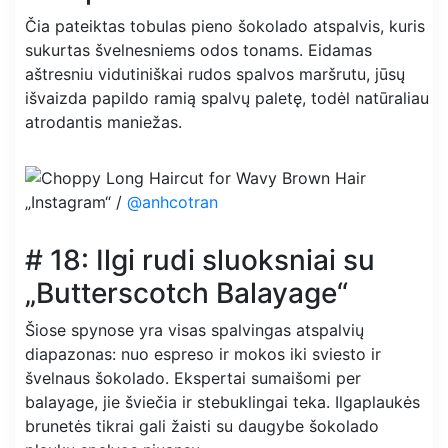
Čia pateiktas tobulas pieno šokolado atspalvis, kuris
sukurtas švelnesniems odos tonams. Eidamas
aštresniu vidutiniškai rudos spalvos maršrutu, jūsų
išvaizda papildo ramią spalvų paletę, todėl natūraliau
atrodantis maniežas.
„Instagram“ /
@anhcotran
# 18: Ilgi rudi sluoksniai su
„Butterscotch Balayage“
Šiose spynose yra visas spalvingas atspalvių
diapazonas: nuo espreso ir mokos iki sviesto ir
švelnaus šokolado. Ekspertai sumaišomi per
balayage, jie šviečia ir stebuklingai teka. Ilgaplaukės
brunetės tikrai gali žaisti su daugybe šokolado