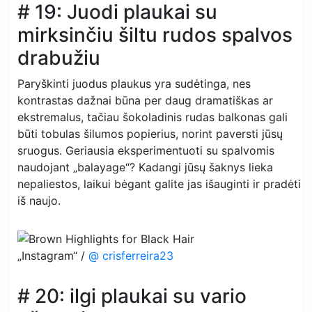
# 19: Juodi plaukai su
mirksinčiu šiltu rudos spalvos
drabužiu
Paryškinti juodus plaukus yra sudėtinga, nes
kontrastas dažnai būna per daug dramatiškas ar
ekstremalus, tačiau šokoladinis rudas balkonas gali
būti tobulas šilumos popierius, norint paversti jūsų
sruogus. Geriausia eksperimentuoti su spalvomis
naudojant „balayage“? Kadangi jūsų šaknys lieka
nepaliestos, laikui bėgant galite jas išauginti ir pradėti
iš naujo.
„Instagram“ /
@ crisferreira23
# 20: ilgi plaukai su vario