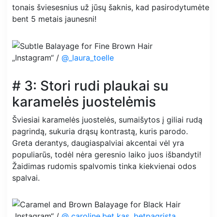
tonais šviesesnius už jūsų šaknis, kad pasirodytumėte
bent 5 metais jaunesni!
„Instagram“ /
@_laura_toelle
# 3: Stori rudi plaukai su
karamelės juostelėmis
Šviesiai karamelės juostelės, sumaišytos į giliai rudą
pagrindą, sukuria drąsų kontrastą, kuris parodo.
Greta derantys, daugiaspalviai akcentai vėl yra
populiarūs, todėl nėra geresnio laiko juos išbandyti!
Žaidimas rudomis spalvomis tinka kiekvienai odos
spalvai.
„Instagram“ /
@ caroline.bet kas, betpagrįsta