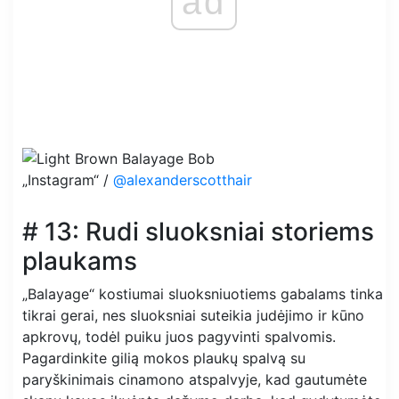
ad
„Instagram“ /
@alexanderscotthair
# 13: Rudi sluoksniai storiems
plaukams
„Balayage“ kostiumai sluoksniuotiems gabalams tinka
tikrai gerai, nes sluoksniai suteikia judėjimo ir kūno
apkrovų, todėl puiku juos pagyvinti spalvomis.
Pagardinkite gilią mokos plaukų spalvą su
paryškinimais cinamono atspalvyje, kad gautumėte