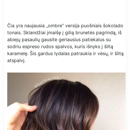
Čia yra naujausia „ombre“ versija puošniais šokolado
tonais. Sklandžiai įmaišę į gilią brunetės pagrindą, iš
abiejų pasaulių gausite geriausius patiekalus su
sodriu espreso rudos spalvos, kuris išnyks į šiltą
karamelę. Šis gardus lydalas patraukia ir vėsų, ir šiltą
atspalvį.