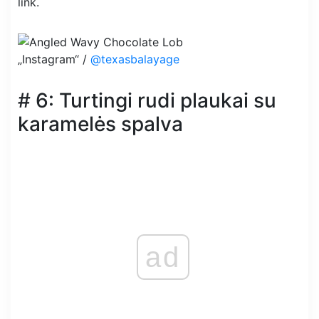
link.
„Instagram“ /
@texasbalayage
# 6: Turtingi rudi plaukai su
karamelės spalva
ad