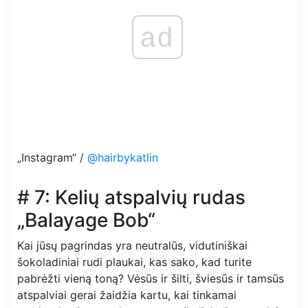
ad
„Instagram“ /
@hairbykatlin
# 7: Kelių atspalvių rudas
„Balayage Bob“
Kai jūsų pagrindas yra neutralūs, vidutiniškai
šokoladiniai rudi plaukai, kas sako, kad turite
pabrėžti vieną toną? Vėsūs ir šilti, šviesūs ir tamsūs
atspalviai gerai žaidžia kartu, kai tinkamai