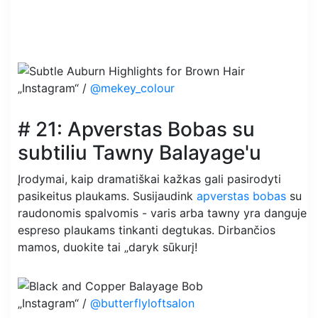
„Instagram“ /
@mekey_colour
# 21: Apverstas Bobas su
subtiliu Tawny Balayage'u
Įrodymai, kaip dramatiškai kažkas gali pasirodyti
pasikeitus plaukams. Susijaudink
apverstas bobas
su
raudonomis spalvomis - varis arba tawny yra danguje
espreso plaukams tinkanti degtukas. Dirbančios
mamos, duokite tai „daryk sūkurį!
„Instagram“ /
@butterflyloftsalon