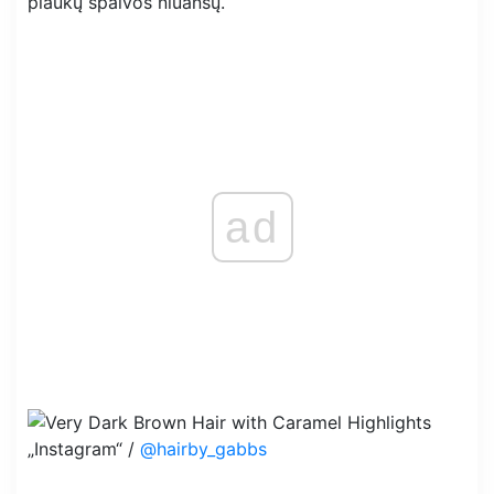
plaukų spalvos niuansų.
ad
„Instagram“ /
@hairby_gabbs