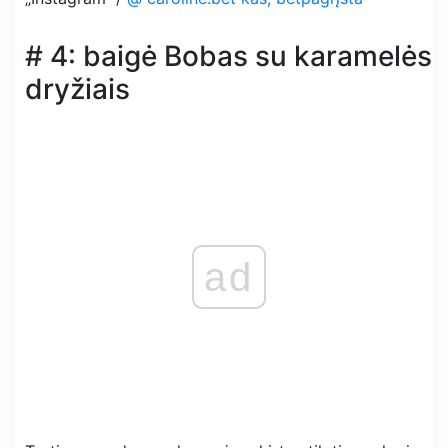
# 4: baigė Bobas su karamelės
dryžiais
ad