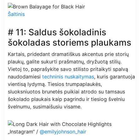
Šaltinis
# 11: Saldus šokoladinis
šokoladas storiems plaukams
Kartais, pridedant dramatiškus akcentus prie storių
plaukų, galite sukurti prašmatnų, dryžuotą stilių.
Vietoj to, paprašykite savo stilisto pritaikyti spalvą
naudodamiesi
techninis nuskaitymas
, kuris garantuoja
vientisą lydymą. Tiesios trumpaplaukės,
sluoksniuotos brunetės puikiai atrodo su tamsaus
šokolado plaukais kaip pagrindu ir tiesiog švelniu
švelnumu, susimaišusiu visame.
„Instagram“ /
@emilyjohnson_hair