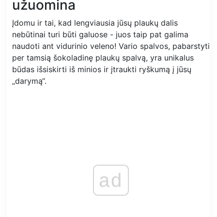
užuomina
Įdomu ir tai, kad lengviausia jūsų plaukų dalis
nebūtinai turi būti galuose - juos taip pat galima
naudoti ant vidurinio veleno! Vario spalvos, pabarstyti
per tamsią šokoladinę plaukų spalvą, yra unikalus
būdas išsiskirti iš minios ir įtraukti ryškumą į jūsų
„darymą“.
ad