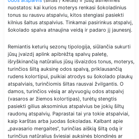
nuostatos: kai kurios moterys renkasi šokoladinius
tonus su rausvu atspalviu, kitos stengiasi pasiekti
kilnius šaltus atspalvius. Tinkamai pasirinkus atspalvį,
šokolado spalva atnaujina veidą ir padaro jį jaunesnį.
Remiantis keturių sezonų tipologija, siūlančia sukurti
jūsų įvaizdį aplink apibrėžtą spalvų paletę,
išryškinančią natūralius jūsų išvaizdos tonus, moterys,
turinčios šiltą auksinę odos spalvą, priklausančią
rudens kolortipui, puikiai atrodys su šokolado plaukų
atspalviais, turinčiomis šiltas rausvai žvilgantis. O
damos, turinčios vėsią ar alyvuogių odos atspalvį
(vasaros ar žiemos kolortipas), turėtų stengtis
pasiekti gilius aksominius atspalvius be jokių šiltų
raudonų atspalvių. Paprastai tai yra tokie atspalviai,
kaip karštas arba juodas šokoladas. Kalbant apie
„pavasario mergaites“, turinčias aiškią šiltą odą ir
turinčius natūralius šviesiai auksinės blondinės ar