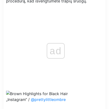
procedūrą, kad išvengtumėte trapių sruogų.
ad
„Instagram“ /
@prettylittleombre