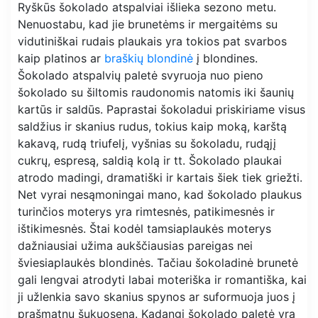
Ryškūs šokolado atspalviai išlieka sezono metu.
Nenuostabu, kad jie brunetėms ir mergaitėms su
vidutiniškai rudais plaukais yra tokios pat svarbos
kaip platinos ar
braškių blondinė
į blondines.
Šokolado atspalvių paletė svyruoja nuo pieno
šokolado su šiltomis raudonomis natomis iki šaunių
kartūs ir saldūs. Paprastai šokoladui priskiriame visus
saldžius ir skanius rudus, tokius kaip moką, karštą
kakavą, rudą triufelį, vyšnias su šokoladu, rudąjį
cukrų, espresą, saldią kolą ir tt. Šokolado plaukai
atrodo madingi, dramatiški ir kartais šiek tiek griežti.
Net vyrai nesąmoningai mano, kad šokolado plaukus
turinčios moterys yra rimtesnės, patikimesnės ir
ištikimesnės. Štai kodėl tamsiaplaukės moterys
dažniausiai užima aukščiausias pareigas nei
šviesiaplaukės blondinės. Tačiau šokoladinė brunetė
gali lengvai atrodyti labai moteriška ir romantiška, kai
ji užlenkia savo skanius spynos ar suformuoja juos į
prašmatnų šukuoseną. Kadangi šokolado paletė yra