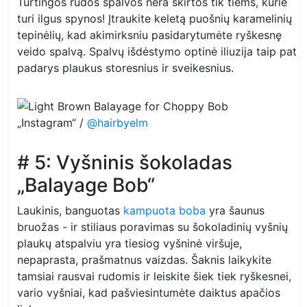
Turtingos rudos spalvos nėra skirtos tik tiems, kurie
turi ilgus spynos! Įtraukite keletą puošnių karamelinių
tepinėlių, kad akimirksniu pasidarytumėte ryškesnę
veido spalvą. Spalvų išdėstymo optinė iliuzija taip pat
padarys plaukus storesnius ir sveikesnius.
„Instagram“ /
@hairbyelm
# 5: Vyšninis šokoladas
„Balayage Bob“
Laukinis, banguotas
kampuota boba
yra šaunus
bruožas - ir stiliaus poravimas su šokoladinių vyšnių
plaukų atspalviu yra tiesiog vyšninė viršuje,
nepaprasta, prašmatnus vaizdas. Šaknis laikykite
tamsiai rausvai rudomis ir leiskite šiek tiek ryškesnei,
vario vyšniai, kad pašviesintumėte daiktus apačios