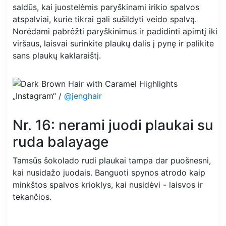
saldūs, kai juostelėmis paryškinami irikio spalvos
atspalviai, kurie tikrai gali sušildyti veido spalvą.
Norėdami pabrėžti paryškinimus ir padidinti apimtį iki
viršaus, laisvai surinkite plaukų dalis į pynę ir palikite
sans plaukų kaklaraištį.
„Instagram“ /
@jenghair
Nr. 16: nerami juodi plaukai su
ruda balayage
Tamsūs šokolado rudi plaukai tampa dar puošnesni,
kai nusidažo juodais. Banguoti spynos atrodo kaip
minkštos spalvos krioklys, kai nusidėvi - laisvos ir
tekančios.