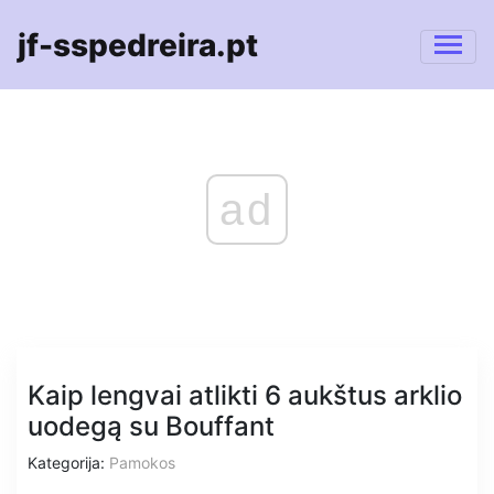
jf-sspedreira.pt
ad
Kaip lengvai atlikti 6 aukštus arklio
uodegą su Bouffant
Kategorija:
Pamokos