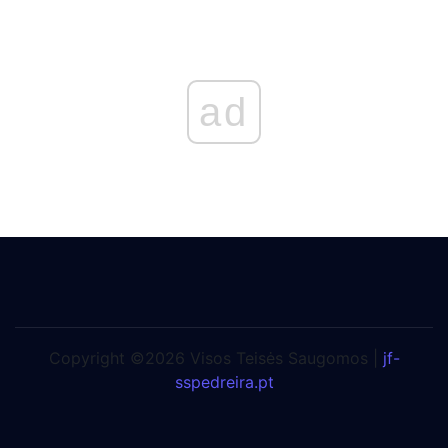
ad
Copyright ©2026 Visos Teisės Saugomos |
jf-
sspedreira.pt