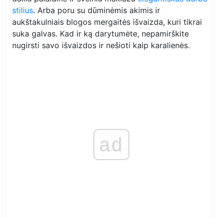
stilius
. Arba poru su dūminėmis akimis ir
aukštakulniais blogos mergaitės išvaizda, kuri tikrai
suka galvas. Kad ir ką darytumėte, nepamirškite
nugirsti savo išvaizdos ir nešioti kaip karalienės.
ad