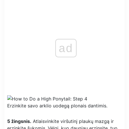
ad
Erzinkite savo arklio uodegą plonais dantimis.
5 žingsnis.
Atlaisvinkite viršutinį plaukų mazgą ir
erzinkite šukomis. Vėlgi, kuo daugiau erzinsite, tuo