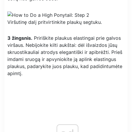
Viršutinę dalį pritvirtinkite plaukų segtuku.
3 žingsnis.
Pririškite plaukus elastingai prie galvos
viršaus. Nebijokite kilti aukštai: dėl išvaizdos jūsų
skruostikauliai atrodys elegantiški ir apibrėžti. Prieš
imdami sruogą ir apvyniokite ją aplink elastingus
plaukus, padarykite juos plauku, kad padidintumėte
apimtį.