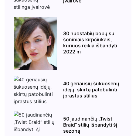
įvairovė
30 nuostabių bobų su
šoniniais kirpčiukais,
kuriuos reikia išbandyti
2022 m
40 geriausių šukuosenų
idėjų, skirtų patobulinti
įprastus stilius
50 jaudinančių „Twist
Braid“ stilių išbandyti šį
sezoną