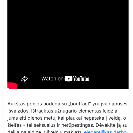
Aukštas ponios uodega su „bouffant“ yra įvairiapusės
išvaizdos. Ištrauktas užnugario elementas leidžia
jums eiti dienos metu, kai plaukai nepateka į veidą, o
šleifas - tai seksualus ir nerūpestingas. Dėvėkite ją su
dailia palaidine ir švelniu makiažu
elegantiškas darbo