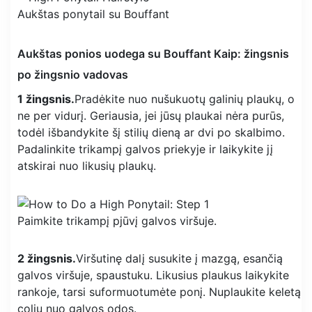
Aukštas ponytail su Bouffant
Aukštas ponios uodega su Bouffant Kaip: žingsnis
po žingsnio vadovas
1 žingsnis.
Pradėkite nuo nušukuotų galinių plaukų, o
ne per vidurį. Geriausia, jei jūsų plaukai nėra purūs,
todėl išbandykite šį stilių dieną ar dvi po skalbimo.
Padalinkite trikampį galvos priekyje ir laikykite jį
atskirai nuo likusių plaukų.
Paimkite trikampį pjūvį galvos viršuje.
2 žingsnis.
Viršutinę dalį susukite į mazgą, esančią
galvos viršuje, spaustuku. Likusius plaukus laikykite
rankoje, tarsi suformuotumėte ponį. Nuplaukite keletą
colių nuo galvos odos.