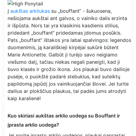
Į
aukštas arkliukas
su „bouffant“ - šukuosena,
nešiojama aukštai ant galvos, o vainiko dalis erzinta
ir išpūsta. Nors tai yra klasikinis kasdienis stilius,
pridedant „bouffant“ pridedamas įdomus posūkis.
Pats „bouffant“ ištakos yra labai spalvingos: legendos
duomenimis, ją karališkieji kirpėjai sukūrė būtent
Marie Antionette. Galbūt ji turėjo savo neigiamo
viešumo dalį, tačiau niekas negali paneigti, kad ji
buvo klasės ir grožio ikona. Jos plaukai buvo dailioje
pusėje, o puokštė padarė stebuklus, kad suteiktų
papildomą įspūdį jos vainikuojančiai šlovei. Jei turite
dailius ar plokščius plaukus, tai padės jums atrodyti
kaip karalienė!
Kuo skiriasi aukštas arklio uodega su Bouffant ir
įprasta arklio uodega?
Jei norite įprasto arklio uodegos, plaukai paprastai